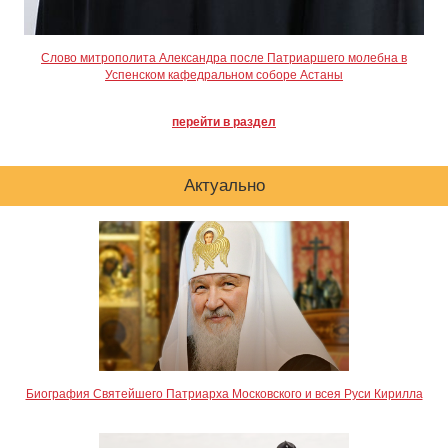
Слово митрополита Александра после Патриаршего молебна в
Успенском кафедральном соборе Астаны
перейти в раздел
Актуально
Биография Святейшего Патриарха Московского и всея Руси Кирилла