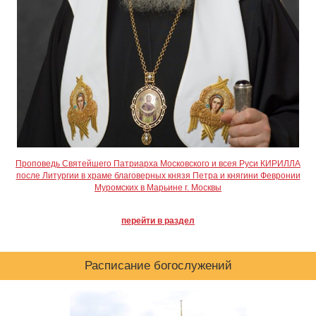
Проповедь Святейшего Патриарха Московского и всея Руси КИРИЛЛА
после Литургии в храме благоверных князя Петра и княгини Февронии
Муромских в Марьине г. Москвы
перейти в раздел
Расписание богослужений