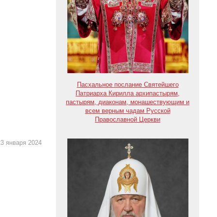
Пасхальное послание Святейшего
Патриарха Кирилла архипастырям,
пастырям, диаконам, монашествующим и
всем верным чадам Русской
Православной Церкви
3 января 2024