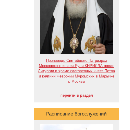
Проповедь Святейшего Патриарха
Московского и всея Руси КИРИЛЛА после
Литургии в храме благоверных князя Петра
и княгини Февронии Муромских в Марьине
г. Москвы
перейти в раздел
Расписание богослужений