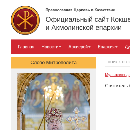
Православная Церковь в Казахстане
Официальный сайт Кокше
и Акмолинской епархии
Главная
Новости
Архиерей
Епархия
Ду
Слово Митрополита
Мульткаленд
Святитель 