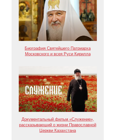
Биография Святейшего Патриарха
Московского и всея Руси Кирилла
Документальный фильм «Служение»,
рассказывающий о жизни Православной
Церкви Казахстана