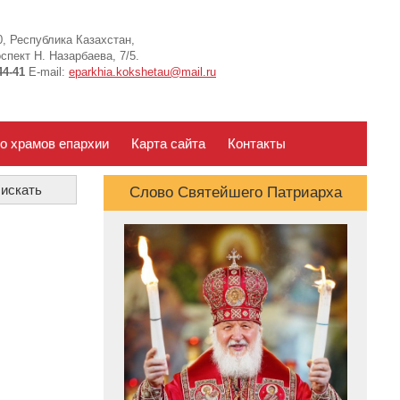
, Республика Казахстан,
спект Н. Назарбаева, 7/5.
44-41
E-mail:
eparkhia.kokshetau@mail.ru
о храмов епархии
Карта сайта
Контакты
Слово Святейшего Патриарха