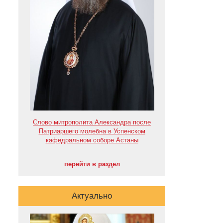
Слово митрополита Александра после
Патриаршего молебна в Успенском
кафедральном соборе Астаны
перейти в раздел
Актуально