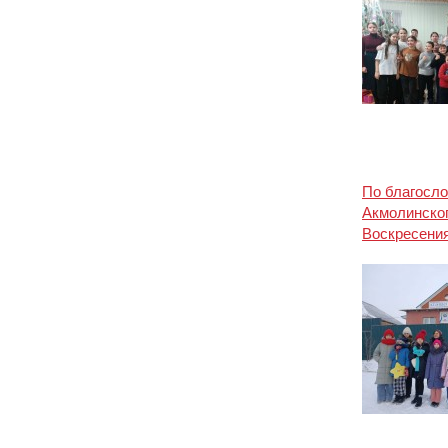
По благосл
Акмолинско
Воскресения