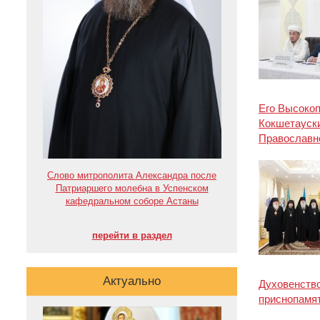
Его Высоко
Кокшетауски
Православн
Слово митрополита Александра после
Патриаршего молебна в Успенском
кафедральном соборе Астаны
перейти в раздел
Актуально
Духовенство
приснопамят