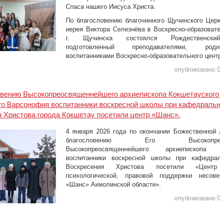
Спаса нашего Иисуса Христа.
По благословению благочинного Щучинского Церк
иерея Виктора Селезнёва в Воскресно-образоват
г. Щучинска состоялся Рождественский
подготовленный преподавателями, ро
воспитанниками Воскресно-образовательного цент
опубликовано 0
овению Высокопреосвященнейшего архиепископа Кокшетауского
го Варсонофия воспитанники воскресной школы при кафедраль
 Христова города Кокшетау посетили центр «Шанс».
4 января 2026 года по окончании Божественной 
благословению Его Высокопреосв
Высокопреосвященнейшего архиепископа 
воспитанники воскресной школы при кафедра
Воскресения Христова посетили «Центр
психологической, правовой поддержки несове
«Шанс» Акмолинской области».
опубликовано 0