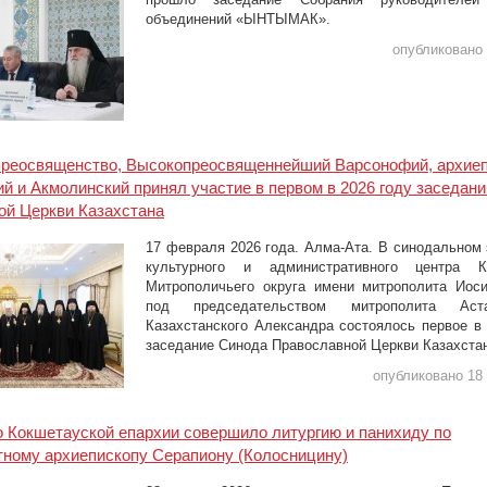
объединений «ЫНТЫМАК».
опубликовано 
преосвященство, Высокопреосвященнейший Варсонофий, архие
й и Акмолинский принял участие в первом в 2026 году заседан
ой Церкви Казахстана
17 февраля 2026 года. Алма-Ата. В синодальном 
культурного и административного центра Ка
Митрополичьего округа имени митрополита Иос
под председательством митрополита Аст
Казахстанского Александра состоялось первое в
заседание Синода Православной Церкви Казахста
опубликовано 18
 Кокшетауской епархии совершило литургию и панихиду по
ному архиепископу Серапиону (Колосницину)