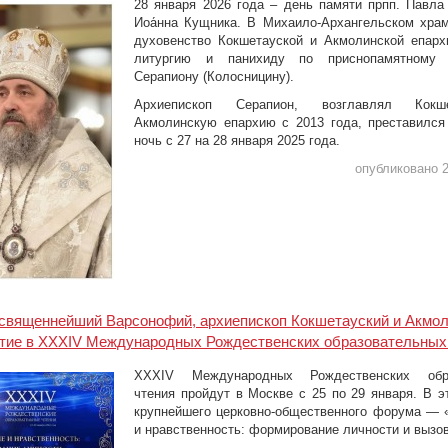
28 января 2026 года – день памяти прпп. Павла
Иоа́нна Кущника. В Михаило-Архангельском храм
духовенство Кокшетауской и Акмолинской епар
литургию и панихиду по приснопамятному а
Серапиону (Колосницину).
Архиепископ Серапион, возглавлял Кок
Акмолинскую епархию с 2013 года, преставился
ночь с 27 на 28 января 2025 года.
опубликовано 2
священнейший Варсонофий, архиепископ Кокшетауский и Акмол
стие в XXXIV Международных Рождественских образовательных 
XXXIV Международных Рождественских обра
чтения пройдут в Москве с 25 по 29 января. В э
крупнейшего церковно-общественного форума —
и нравственность: формирование личности и вызо