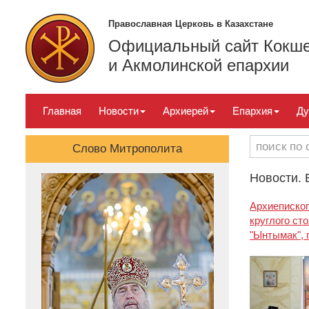
Православная Церковь в Казахстане
Официальный сайт Кокше
и Акмолинской епархии
Главная
Новости
Архиерей
Епархия
Ду
Слово Митрополита
Новости. 
Архиепископ
круглого ст
"Ынтымак",