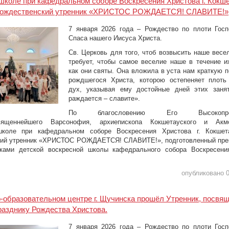
школе при кафедральном соборе Воскресения Христова г. Кокш
Рождественский утренник «ХРИСТОС РОЖДАЕТСЯ! СЛАВИТЕ!»
7 января 2026 года – Рождество по плоти Гос
Спаса нашего Иисуса Христа.
Св. Церковь для того, чтоб возвысить наше весел
требует, чтобы самое веселие наше в течение и
как они святы. Она вложила в уста нам краткую п
рождшегося Христа, которою остепеняет плоть
дух, указывая ему достойные дней этих занят
раждается – славите».
По благословению Его Высокопреос
вященнейшего Варсонофия, архиепископа Кокшетауского и Акм
школе при кафедральном соборе Воскресения Христова г. Кокшет
кий утренник «ХРИСТОС РОЖДАЕТСЯ! СЛАВИТЕ!», подготовленный пре
иками детской воскресной школы кафедрального собора Воскресения
опубликовано 0
-образовательном центре г. Щучинска прошёл Утренник, посвя
азднику Рождества Христова.
7 января 2026 года – Рождество по плоти Гос