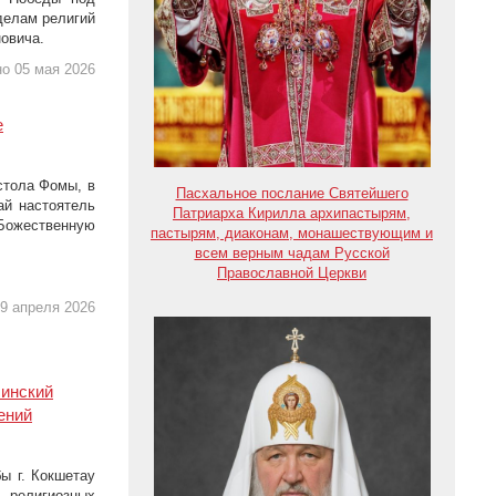
делам религий
овича.
о 05 мая 2026
е
стола Фомы, в
Пасхальное послание Святейшего
ай настоятель
Патриарха Кирилла архипастырям,
ожественную
пастырям, диаконам, монашествующим и
всем верным чадам Русской
Православной Церкви
9 апреля 2026
линский
ений
ы г. Кокшетау
религиозных