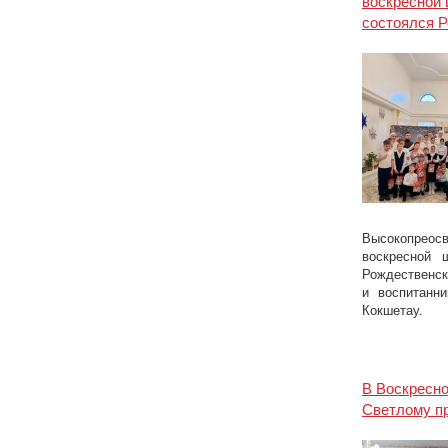
воскресной 
состоялся 
Высокопреос
воскресной 
Рождественс
и воспитанн
Кокшетау.
В Воскресно
Светлому пр