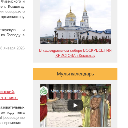
 Фивейского и
е г. Кокшетау
хии совершило
рхиепископу
шетаускую и
 ко Господу в
8 января 2026
В кафедральном соборе ВОСКРЕСЕНИЯ
ХРИСТОВА г.Кокшетау
Мульткалендарь
инский,
чтениях.
зовательных
том году тема
 «Просвещение
вы времени».