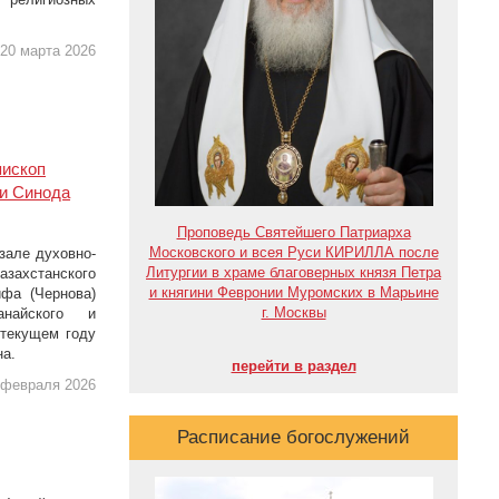
20 марта 2026
пископ
ии Синода
Проповедь Святейшего Патриарха
Московского и всея Руси КИРИЛЛА после
зале духовно-
Литургии в храме благоверных князя Петра
захстанского
и княгини Февронии Муромских в Марьине
ифа (Чернова)
г. Москвы
анайского и
 текущем году
на.
перейти в раздел
 февраля 2026
Расписание богослужений