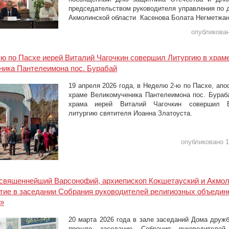
председательством руководителя управления по 
Акмолинской области
Касенова Болата Негметжан
опубликован
ю по Пасхе иерей Виталий Чагочкин совершил Литургию в храм
ника Пантелеимона пос. Бурабай
19 апреля 2026 года, в Неделю 2-ю по Пасхе, апо
храме Великомученика Пантелеимона пос. Бураб
храма иерей Виталий Чагочкин совершил Б
литургию святителя Иоанна Златоуста.
опубликовано 1
священнейший Варсонофий, архиепископ Кокшетауский и Акмо
тие в заседании Собрания руководителей религиозных объедин
»
20 марта 2026 года в зале заседаний Дома дружб
прошло заседание Собрания руководителей 