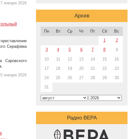
7 января 2026
Архив
тольный
Пн
Вт
Ср
Чт
Пт
Сб
Вс
1
2
 преставление
ного Серафи́ма
3
4
5
6
7
8
9
10
11
12
13
14
15
16
а Саровского
к.
17
18
19
20
21
22
23
5 января 2026
24
25
26
27
28
29
30
31
Радио ВЕРА
в