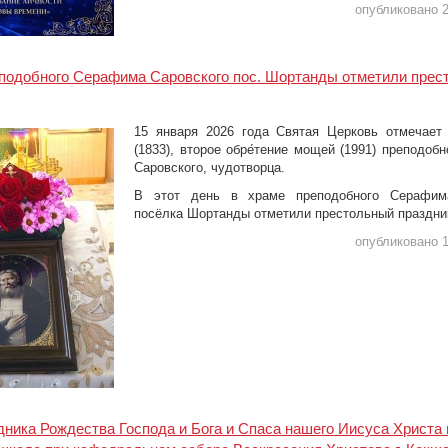
опубликовано 2
еподобного Серафима Саровского пос. Шортанды отметили прес
15 января 2026 года Святая Церковь отмечает
(1833), второе обре́тение мощей (1991) преподоб
Саровского, чудотворца.
В этот день в храме преподобного Серафим
посёлка Шортанды отметили престольный праздни
опубликовано 1
дника Рождества Господа и Бога и Спаса нашего Иисуса Христа 