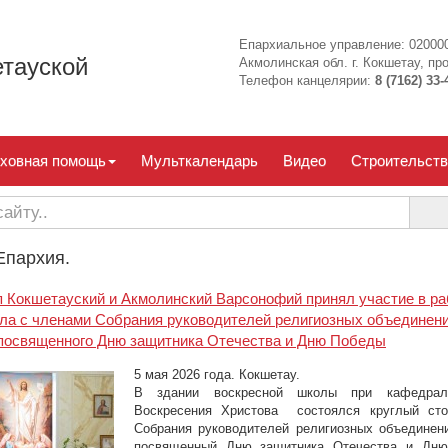
Епархиальное управление: 020000
тауской
Акмолинская обл. г. Кокшетау, про
Телефон канцелярии:
8 (7162) 33-
ховная помощь
Мульткалендарь
Видео
Строительств
Епархия.
 Кокшетауский и Акмолинский Варсонофий принял участие в ра
ола с членами Собрания руководителей религиозных объединен
 посвященного Дню защитника Отечества и Дню Победы
5 мая 2026 года. Кокшетау.
В здании воскресной школы при кафедрал
Воскресения Христова состоялся круглый ст
Собрания руководителей религиозных объединен
посвященный Дню защитника Отечества и Дн