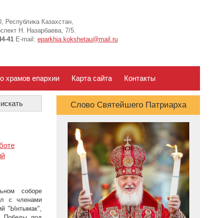
, Республика Казахстан,
спект Н. Назарбаева, 7/5.
44-41
E-mail:
eparkhia.kokshetau@mail.ru
о храмов епархии
Карта сайта
Контакты
Слово Святейшего Патриарха
боте
ий
ьном соборе
ол с членами
ий "Ынтымак",
ю Победы под