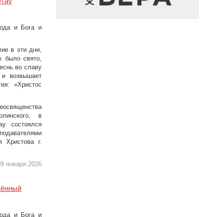
етау
пода и Бога и
ие в эти дни,
х было свято,
еснь во славу
 и возвышает
ия: «Христос
вященства
олинского, в
ау состоялся
подавателями
 Христова г.
9 января 2026
щённый
пода и Бога и