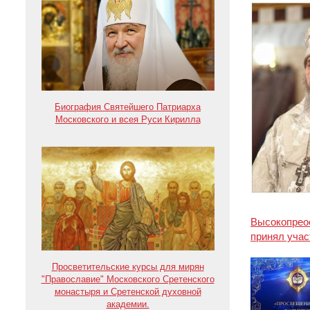
Биография Святейшего Патриарха
Московского и всея Руси Кирилла
Высокопрео
принял уча
Просветительские курсы для мирян
"Православие" Московского Сретенского
монастыря и Сретенской духовной
академии.