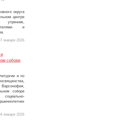
овного округа
ельном центре
 утренник,
дителями и
ра.
7 января 2026
 и
ном соборе
литургии и по
ященства,
Варсонофия,
льном соборе
 социально-
ршеннолетних
4 января 2026